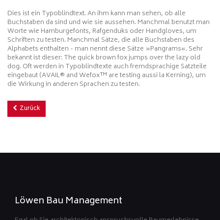
Dies ist ein Typoblindtext. An ihm kann man sehen, ob alle
Buchstaben da sind und wie sie aussehen. Manchmal benutzt man
Worte wie Hamburgefonts, Rafgenduks oder Handgloves, um
Schriften zu testen. Manchmal Sätze, die alle Buchstaben des
Alphabets enthalten - man nennt diese Sätze »Pangrams«. Sehr
bekannt ist dieser: The quick brown fox jumps over the lazy old
dog. Oft werden in Typoblindtexte auch fremdsprachige Satzteile
eingebaut (AVAIL® and Wefox™ are testing aussi la Kerning), um
die Wirkung in anderen Sprachen zu testen.
Zurück
Löwen Bau Management